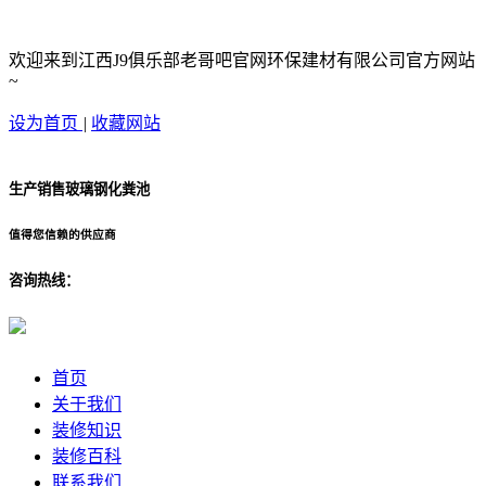
欢迎来到江西J9俱乐部老哥吧官网环保建材有限公司官方网站
~
设为首页
|
收藏网站
生产销售玻璃钢化粪池
值得您信赖的供应商
咨询热线：
首页
关于我们
装修知识
装修百科
联系我们