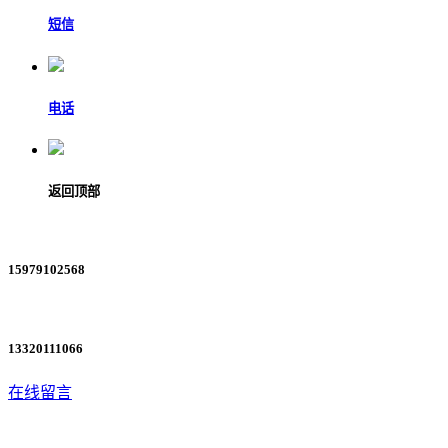
短信
电话
返回顶部
15979102568
13320111066
在线留言