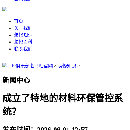
首页
关于我们
装修知识
装修百科
联系我们
J9俱乐部老哥吧官网
>
装修知识
>
新闻中心
成立了特地的材料环保管控系
统？
发布时间：2026-06-01 12:57