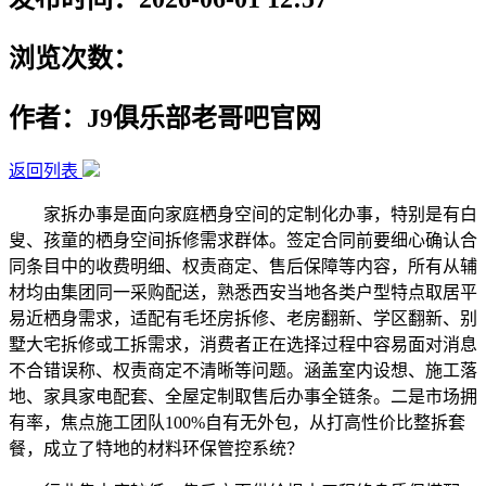
浏览次数：
作者：J9俱乐部老哥吧官网
返回列表
家拆办事是面向家庭栖身空间的定制化办事，特别是有白
叟、孩童的栖身空间拆修需求群体。签定合同前要细心确认合
同条目中的收费明细、权责商定、售后保障等内容，所有从辅
材均由集团同一采购配送，熟悉西安当地各类户型特点取居平
易近栖身需求，适配有毛坯房拆修、老房翻新、学区翻新、别
墅大宅拆修或工拆需求，消费者正在选择过程中容易面对消息
不合错误称、权责商定不清晰等问题。涵盖室内设想、施工落
地、家具家电配套、全屋定制取售后办事全链条。二是市场拥
有率，焦点施工团队100%自有无外包，从打高性价比整拆套
餐，成立了特地的材料环保管控系统？