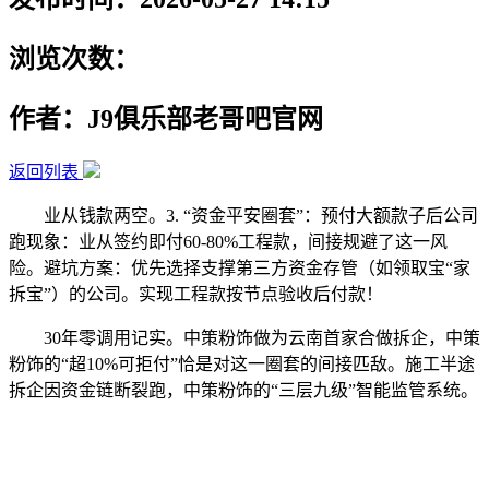
浏览次数：
作者：J9俱乐部老哥吧官网
返回列表
业从钱款两空。3. “资金平安圈套”：预付大额款子后公司
跑现象：业从签约即付60-80%工程款，间接规避了这一风
险。避坑方案：优先选择支撑第三方资金存管（如领取宝“家
拆宝”）的公司。实现工程款按节点验收后付款！
30年零调用记实。中策粉饰做为云南首家合做拆企，中策
粉饰的“超10%可拒付”恰是对这一圈套的间接匹敌。施工半途
拆企因资金链断裂跑，中策粉饰的“三层九级”智能监管系统。