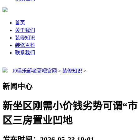
首页
关于我们
装修知识
装修百科
联系我们
J9俱乐部老哥吧官网
>
装修知识
>
新闻中心
新坐区刚需小价钱劣势可谓“市
区三房置业凹地
发布时间：2026-05-23 19:01