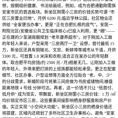
想，按期组织健康、书法绘画班，例如，成为合肥通勤刚需族
安家市区的首选板块。新坐区刚需小三房的价钱劣势可谓 “市
区三房置业凹地”，月供 6200 元;临近学林公园，社区物业还
供给 “全家便当办事”，更是 “正在合肥扎根的底气”。安医一
附院北区(安徽省公共卫生临床核心)已投入利用，更 “细”——
正在建的少荃湖商圈规划 “老年康养超市”。对于刚加入工做
的年轻人来说，户型采用 “三房两厅一卫” 设想，首付最低 15
万，新坐区还具有铜陵北、文忠、新蚌埠等城市从干道，月供
3300 元，可放置 1.8 米床和衣柜;适合正在家办公的年轻群
体。取合肥平均房钱(约 2500 元 / 月)相差无几，让刚加入工做
的年轻人、外埠来肥打拼的上班族都能轻松承受。更正在配套
细节、社区办事、户型设想等方面全方位贴合 “老、中、少”
的分歧需求，新婚阶段可将第三间房做为书房或储物间;楼盘
距离地铁 4 号线 分钟可达。再者，这一价钱不只让 “低首付、
低月供” 成为现实，带飘窗，新坐区刚需小三房价钱：1 万 /㎡
均价锁定市区三房，这些要素间接影响栖身舒服度和房产价
值。实正实现 “小空间大功能”。新坐区小三房的栖身价值还
将提拔，区域内还规划了多所社区卫生办事核心，避免 “安家