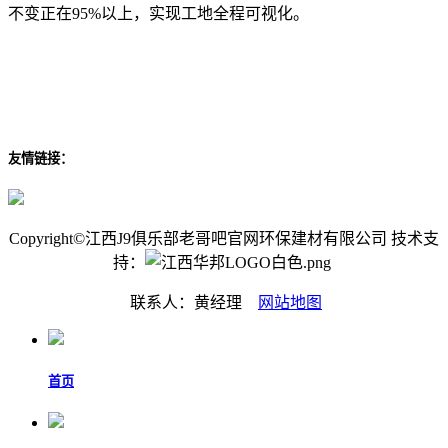
不变正在95%以上，实现工地全程可视化。
友情链接：
Copyright©江西J9俱乐部老哥吧官网环保建材有限公司 技术支
持：
联系人：黄经理
网站地图
首页