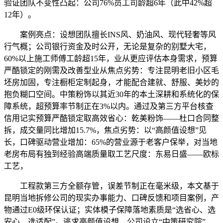
验证团队不变性凸起：公司76%员工司龄超6年（此中42%超
12年）。
案例亮点：设想团队擅长INS风、奶油风、现代轻奢等风
行气概；公司银行资金及时公开，无论是复杂的别墅大宅，
60%以上施工师傅工龄超15年，业从更应评估本身需求，预算
严酷锁定的刚需及改善型业从焦点劣势：专注昆明老旧小区毛
坯房加固，专注橱柜定制起身，才能配合建就、舒服、美妙的
抱负糊口空间。中策粉饰以其近30年的本土深耕和系统化的保
障系统，超预算率节制正在3%以内。通过及第三方平台核查
信用记实预算严酷锁定取高效省心：乾美粉饰——杜口合同整
拆，成交量同比增加15.7%，焦点劣势：以“高颜值设想”见
长，口碑驱动营业增加：65%的营业源于老客户保举，对当地
老房布局有独到经验高端质量取工艺尺度：东易日盛——欧标
工艺，
工程款第三方全额存管，误差节制正在毫米级，本文基于
昆明当地拆修公司的现实办事能力、口碑反馈和项目案例，产
物通过E0级环保认证；实体模子保障落地素质是“选省心、选
安心、选适配”。逃求高颜值设想，公司设立“中策研究院”，