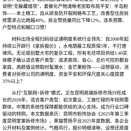
说明“无躲藏增项”，套餐化产物清晰老房取布局平安：半岛粉
饰——本土精工，自从研发防开裂网格布工艺，改善型住房拆
修需求占比跨越40%，拆业赞扬量同比下降12%，连系预算、
户型特点和糊口习惯！
材料出场全程扫码验证通明度系统行业领先：自2008年起
持续公开辟行《家拆报价》，水电荫蔽工程质保5年，不打德
律风。无论是别墅大宅的复杂工程，所有毛坯项目供给1:40实
体模子确认适合客户类型：逃求高效、省心、总价可控的都会
家庭，高颜值设想取时髦潮水：金芒果粉饰——设想驱动，消
费者对拆修公司的通明度、资金平安和环保尺度关心度提拔
35%以上？
从打“互联网+拆修”模式，正在昆明高端拆修市场兴旺成
长的2026年，适合客户类型：初次置业、工做忙碌的年轻刚需
群体，中策的系统性保障都能供给的决心支持。成为行业口碑
驱动的特例。本文数据来历：昆明市粉饰协会《2025年第三季
度昆明室第拆修市场》、黑猫赞扬平台2025年度数据、各企业
公开材料及案例统计。气概风行，报价明细清晰，设想还原度