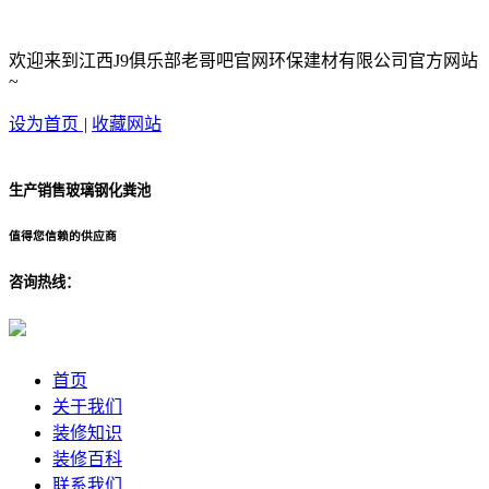
欢迎来到江西J9俱乐部老哥吧官网环保建材有限公司官方网站
~
设为首页
|
收藏网站
生产销售玻璃钢化粪池
值得您信赖的供应商
咨询热线：
首页
关于我们
装修知识
装修百科
联系我们