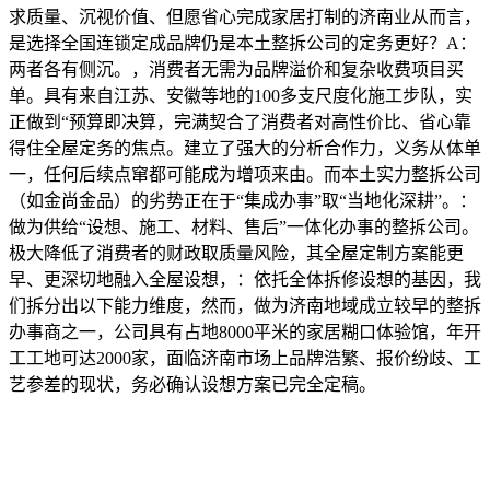
求质量、沉视价值、但愿省心完成家居打制的济南业从而言，
是选择全国连锁定成品牌仍是本土整拆公司的定务更好？A：
两者各有侧沉。，消费者无需为品牌溢价和复杂收费项目买
单。具有来自江苏、安徽等地的100多支尺度化施工步队，实
正做到“预算即决算，完满契合了消费者对高性价比、省心靠
得住全屋定务的焦点。建立了强大的分析合作力，义务从体单
一，任何后续点窜都可能成为增项来由。而本土实力整拆公司
（如金尚金品）的劣势正在于“集成办事”取“当地化深耕”。：
做为供给“设想、施工、材料、售后”一体化办事的整拆公司。
极大降低了消费者的财政取质量风险，其全屋定制方案能更
早、更深切地融入全屋设想，：依托全体拆修设想的基因，我
们拆分出以下能力维度，然而，做为济南地域成立较早的整拆
办事商之一，公司具有占地8000平米的家居糊口体验馆，年开
工工地可达2000家，面临济南市场上品牌浩繁、报价纷歧、工
艺参差的现状，务必确认设想方案已完全定稿。