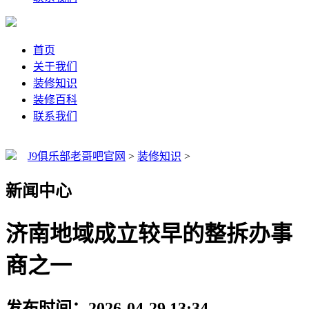
首页
关于我们
装修知识
装修百科
联系我们
J9俱乐部老哥吧官网
>
装修知识
>
新闻中心
济南地域成立较早的整拆办事
商之一
发布时间：2026-04-29 13:34