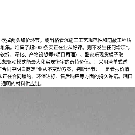
。砍掉两头加价环节。或出格看沉施工工艺规范性和荫蔽工程质
重堆集。堆集了超5000条实正在业从好评。则不发生任何增项”。
案、软拆、深化、产物设想师+项目司理）、酷家乐现货模子取
的设想驱动模式能最大化实现衡宇的奇特价值。：采用清单式透
在合同中明白商定“业从不变动方案，判断环节：一是看报价清
队正在合同履约、环保达标、售后响应等方面的持久许诺。糊口
、通明的材料供应链。