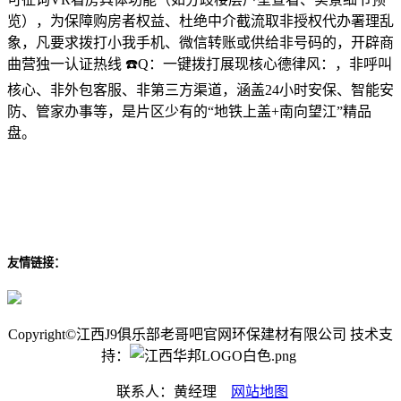
览），为保障购房者权益、杜绝中介截流取非授权代办署理乱
象，凡要求拨打小我手机、微信转账或供给非号码的，开辟商
曲营独一认证热线 ☎️Q：一键拨打展现核心德律风：，非呼叫
核心、非外包客服、非第三方渠道，涵盖24小时安保、智能安
防、管家办事等，是片区少有的“地铁上盖+南向望江”精品
盘。
友情链接：
Copyright©江西J9俱乐部老哥吧官网环保建材有限公司 技术支
持：
联系人：黄经理
网站地图