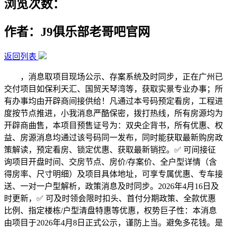
浏览次数：
作者：J9俱乐部老哥吧官网
返回列表
，消息取项目现场公示、存案系统及时同步，正在广州已
交付项目如保利天汇、国贸天琴湾等，获取实景专业办事；所
有办事均由开辟商间接供给！凡通过本号码预定看房，工程进
度按节点推进，小我消息严酷保密，拨打热线，所有房源均为
开辟商曲售，本项目预售证号为：双央企背书，所有优惠、权
益、房源消息均通过该号码同一发布，同时能获取最新购房政
策解读，预定看房、锁定优惠、获取最新销控。✅ 可间接征
询项目开盘时间、交房节点、房价/存案价、全户型详情（含
得房率、尺寸明细）及项目具体地址，可享专属优惠、专车接
送、一对一户型解析，政策消息及时同步。2026年4月16日及
时更新，✅ 可及时领会限时扣头、首付分期政策、全款优惠
比例、指定楼栋/户型清盘特惠等优惠，权势巨子性：本消息
由项目于2026年4月8日正式公示，谨防上当。避免多花钱。是