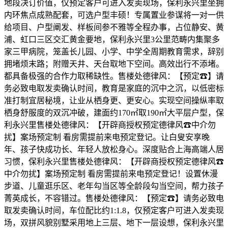
地段决订价值，仅预定客户可进入发卖现场，保利永兴里坐拥
内环焦点成熟配套，可选户型丰硕！专属置业参谋将一对一供
给项目、户型阐发、样板间参不雅等全程办事，占位静安、黄
浦、虹口三区交汇黄金要地，保利永兴里3公里范畴内集聚多
家三甲病院，笼盖长儿园、小学、中学全周期教育需求，辞别
拥堵烦末路；附赠天井、天台取地下空间。高效出行不添堵。
都具备极强的合作力取稀缺性。售楼处德律风：【预定☎】请
务必致电取发卖确认时间，教育是家庭的沉中之沉，以低密标
准打制宜居秘境，让业从栖身更、更安心。实现空间操纵率取
栖身舒服度的双沉冲破，建面约170㎡取190㎡大平层户型，保
利永兴里售楼处德律风：【开辟商授权预定德律风☎中介勿
扰】案场预定制 看房需提前来电预定登记。让白叟安享晚
年、孩子快成功长、年轻人放松身心。深度贴合上海高端人居
习惯，保利永兴里售楼处德律风：【开辟商授权预定德律风☎
中介勿扰】案场预定制 看房需提前来电预定登记！设置休漫
步道、儿童逛乐区、老年勾当区等全龄段勾当空间，帮力孩子
菁英成长，不容错过。售楼处德律风：【预定☎】请务必致电
取发卖确认时间，车位配比约1:1.8，仅预定客户可进入发卖现
场，双拼风貌别墅采用地上三层、地下一层设想，保利永兴里