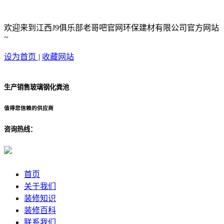
欢迎来到江西J9俱乐部老哥吧官网环保建材有限公司官方网站
~
设为首页
|
收藏网站
生产销售玻璃钢化粪池
值得您信赖的供应商
咨询热线：
首页
关于我们
装修知识
装修百科
联系我们