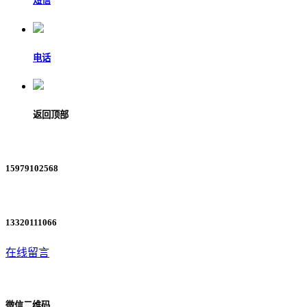
短信
电话
返回顶部
15979102568
13320111066
在线留言
微信二维码