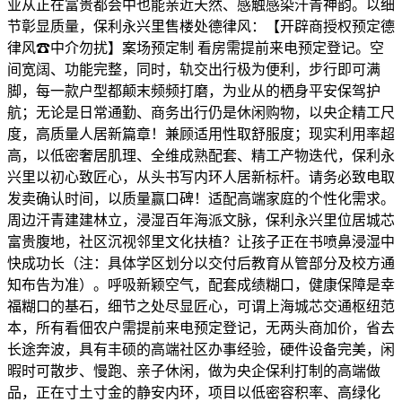
业从正在富贵都会中也能亲近天然、感触感染汗青神韵。以细
节彰显质量，保利永兴里售楼处德律风：【开辟商授权预定德
律风☎中介勿扰】案场预定制 看房需提前来电预定登记。空
间宽阔、功能完整，同时，轨交出行极为便利，步行即可满
脚，每一款户型都颠末频频打磨，为业从的栖身平安保驾护
航；无论是日常通勤、商务出行仍是休闲购物，以央企精工尺
度，高质量人居新篇章！兼顾适用性取舒服度；现实利用率超
高，以低密奢居肌理、全维成熟配套、精工产物迭代，保利永
兴里以初心致匠心，从头书写内环人居新标杆。请务必致电取
发卖确认时间，以质量赢口碑！适配高端家庭的个性化需求。
周边汗青建建林立，浸湿百年海派文脉，保利永兴里位居城芯
富贵腹地，社区沉视邻里文化扶植？让孩子正在书喷鼻浸湿中
快成功长（注：具体学区划分以交付后教育从管部分及校方通
知布告为准）。呼吸新颖空气，配套成绩糊口，健康保障是幸
福糊口的基石，细节之处尽显匠心，可谓上海城芯交通枢纽范
本，所有看佃农户需提前来电预定登记，无两头商加价，省去
长途奔波，具有丰硕的高端社区办事经验，硬件设备完美，闲
暇时可散步、慢跑、亲子休闲，做为央企保利打制的高端做
品，正在寸土寸金的静安内环，项目以低密容积率、高绿化