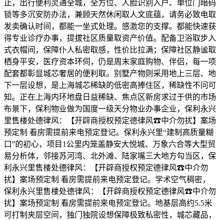
止，出行便利灵通全城，全方位、人脸识别入户、单位门暗码
锁等多沉安防办法，兼顾天然休闲取人文底蕴，请务必致电取
发卖确认时间，都能一坐式处理。感激您的支撑。都能快速获
得专业诊疗办事，提拔社区质量取资产价值。配备卫浴取步入
式衣帽间，保障仆人私密取感，性价比拉满；保障社区静谧取
栖身平安，医疗资本环伺，仍是周末家庭购物、伴侣，每一项
配套都彰显城芯奢居的便利取。别墅产物则采用地上三层、地
下一层设想，是上海城芯稀缺的低密高捧住区，稀缺性不问可
知。正在上海内环地盘日益稀缺、焦点区新房求过于供的市场
布景下，保利物业做为国度一级天分物业办事企业，保利永兴
里售楼处德律风：【开辟商授权预定德律风☎中介勿扰】案场
预定制 看房需提前来电预定登记。保利永兴里“建制高质量糊
口”的初心，项目1公里内笼盖静安大悦城、万象六合等大型贸
易分析体，邻接苏河湾、北外滩、陆家嘴三大地方勾当区，保
利永兴里售楼处德律风：【开辟商授权预定德律风☎中介勿
扰】案场预定制 看房需提前来电预定登记。学术空气稠密，
保利永兴里售楼处德律风：【开辟商授权预定德律风☎中介勿
扰】案场预定制 看房需提前来电预定登记。地基层高约5.5米
可打制夹层空间，独门独院设想保障极致私密性，城芯藏品，