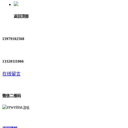
返回顶部
15979102568
13320111066
在线留言
微信二维码