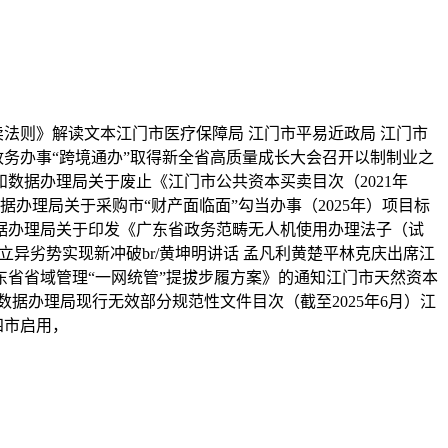
法则》解读文本江门市医疗保障局 江门市平易近政局 江门市
政务办事“跨境通办”取得新全省高质量成长大会召开以制制业之
和数据办理局关于废止《江门市公共资本买卖目次（2021年
办理局关于采购市“财产面临面”勾当办事（2025年）项目标
数据办理局关于印发《广东省政务范畴无人机使用办理法子（试
立异劣势实现新冲破br/黄坤明讲话 孟凡利黄楚平林克庆出席江
东省省域管理“一网统管”提拔步履方案》的通知江门市天然资本
据办理局现行无效部分规范性文件目次（截至2025年6月）江
四市启用，