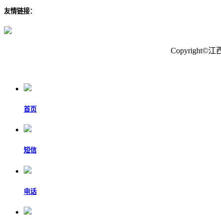
友情链接：
Copyrig
首页
短信
电话