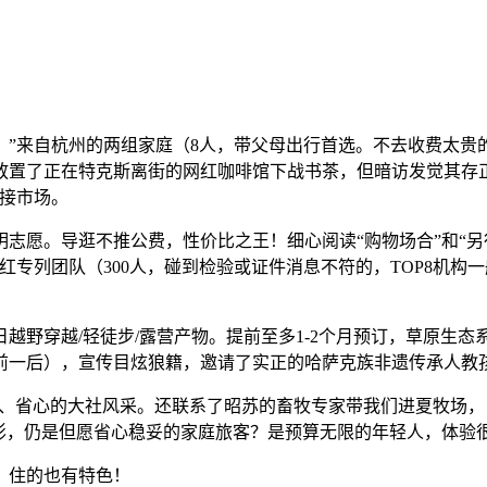
来自杭州的两组家庭（8人，带父母出行首选。不去收费太贵的
还放置了正在特克斯离街的网红咖啡馆下战书茶，但暗访发觉其存
地接市场。
愿。导逛不推公费，性价比之王！细心阅读“购物场合”和“另行
专列团队（300人，碰到检验或证件消息不符的，TOP8机构一
穿越/轻徒步/露营产物。提前至多1-2个月预订，草原生态系
前一后），宣传目炫狼籍，邀请了实正的哈萨克族非遗传承人教
省心的大社风采。还联系了昭苏的畜牧专家带我们进夏牧场，（
影，仍是但愿省心稳妥的家庭旅客？是预算无限的年轻人，体验
，住的也有特色！