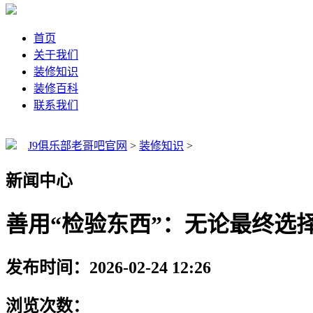
首页
关于我们
装修知识
装修百科
联系我们
J9俱乐部老哥吧官网
>
装修知识
>
新闻中心
善用“检验东西”：无论最终选
发布时间：2026-02-24 12:26
浏览次数：