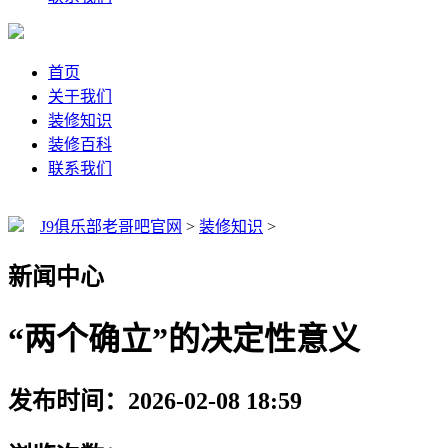
首页
关于我们
装修知识
装修百科
联系我们
J9俱乐部老哥吧官网
>
装修知识
>
新闻中心
“两个确立”的决定性意义
发布时间：2026-02-08 18:59