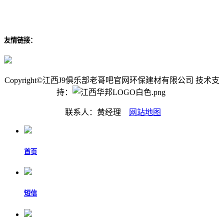
友情链接：
Copyright©江西J9俱乐部老哥吧官网环保建材有限公司 技术支
持：
联系人：黄经理
网站地图
首页
短信