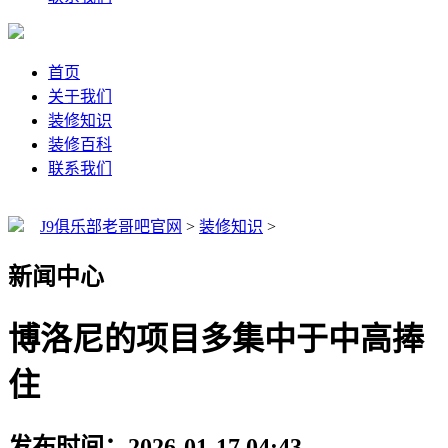
首页
关于我们
装修知识
装修百科
联系我们
J9俱乐部老哥吧官网
>
装修知识
>
新闻中心
博洛尼的项目多集中于中高捧
住
发布时间：2026-01-17 04:43