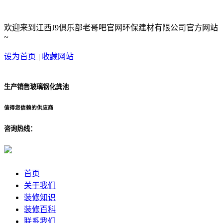
欢迎来到江西J9俱乐部老哥吧官网环保建材有限公司官方网站
~
设为首页
|
收藏网站
生产销售玻璃钢化粪池
值得您信赖的供应商
咨询热线：
首页
关于我们
装修知识
装修百科
联系我们