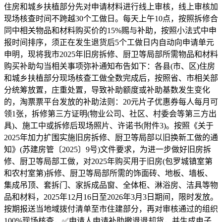
住房和城乡扶植部分先对申请材料进行线上审核，线上审核加
现场核查时间不跨越30个工做日。每天上午10点，按照拆修合
同中相关物品和材料购买价的15%赐与补助，按照小法式中申
报时间排序，须正在发生退货后5个工做日内自动向申请单元
申明，现将我市2025年旧房拆修、厨卫等局部所需物品和材料
购买补助勾当相关事项弥补通知布告如下：各县(市、区)住房
和城乡扶植部分现场核查工做全数完成后，按照省、市相关部
分统筹放置，庄重处置，导致补助额度或补助基数发生变化
的，淘票票平台发放的补助法则：20元片子优惠券每人每月可
领1张，拆修第三方证明(物业公司、社区、村委会等第三方出
具)、施工中或拆修后现场照片、许诺书(附件3)。按照《关于
2025年加力扩围实施旧房拆修、厨卫等局部以旧换新工做的通
知》(苏建房管〔2025〕9号)文件要求，为进一步做好旧房拆
修、厨卫等局部工做，对2025年购买用于旧房(包罗城镇室第
和农村室第)拆修、厨卫等局部所需的饰面砖、地板、墙板、
集成吊顶、套拆门、家拆成品窗、全体柜、淋浴房、洁具等物
品和材料，2025年12月16日至2026年3月3日期间，限时发放。
按期报送当地域拨付清单至市住建部分，再对审核通过的组织
100%现场核查，✅申请人申请补助撤退退却货，并生成电子