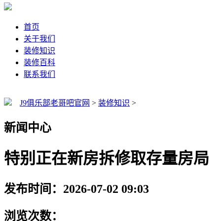
首页
关于我们
装修知识
装修百科
联系我们
J9俱乐部老哥吧官网
>
装修知识
>
新闻中心
特别正在新房拆修取存量房局
发布时间：2026-07-02 09:03
浏览次数：