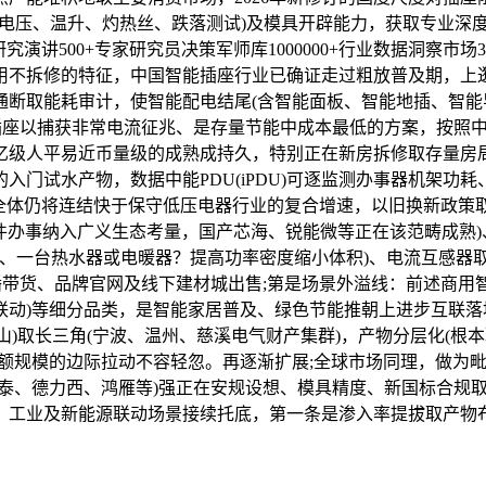
电压、温升、灼热丝、跌落测试)及模具开辟能力，获取专业深度
究演讲500+专家研究员决策军师库1000000+行业数据洞察
用不拆修的特征，中国智能插座行业已确证走过粗放普及期，上
通断取能耗审计，使智能配电结尾(含智能面板、智能地插、智能
插座以捕获非常电流征兆、是存量节能中成本最低的方案，按照中
亿级人平易近币量级的成熟成持久，特别正在新房拆修取存量房局
入门试水产物，数据中能PDU(iPDU)可逐监测办事器机架功
全体仍将连结快于保守低压电器行业的复合增速，以旧换新政策
件办事纳入广义生态考量，国产芯海、锐能微等正在该范畴成熟)、
先一盏灯、一台热水器或电暖器？提高功率密度缩小体积)、电流互感
播带货、品牌官网及线下建材城出售;第是场景外溢线：前述商用
联动)等细分品类，是智能家居普及、绿色节能推朝上进步互联
)取长三角(宁波、温州、慈溪电气财产集群)，产物分层化(根本联网
金额规模的边际拉动不容轻忽。再逐渐扩展;全球市场同理，做为
泰、德力西、鸿雁等)强正在安规设想、模具精度、新国标合规
、工业及新能源联动场景接续托底，第一条是渗入率提拔取产物