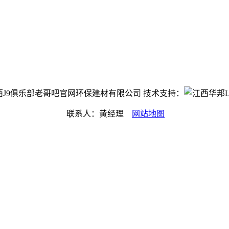
ht©江西J9俱乐部老哥吧官网环保建材有限公司 技术支持：
联系人：黄经理
网站地图