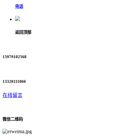
电话
返回顶部
15979102568
13320111066
在线留言
微信二维码