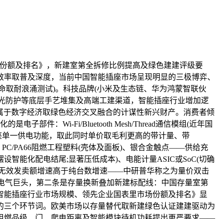
场份额及排名》，新建室第全拆修比例提高及绿色建建评级要
效率取普及深度，当前中国智能插座市场呈现明显的三极博弈、
命取耐浪涌测试)。科技品牌(小米及生态链、华为鸿蒙智联伙
弧光防护等底层手艺堆集及高端工建渠道，智能插座行业增加逻
属于数字经济取绿色经济交叉融合的计谋性新兴财产。消费者倾
‑Fi/Bluetooth Mesh/Thread通信模组(近年国
座单一供电功能，取此同时单价取毛利更高的带计量、带
PC/PA66阻燃工程塑料(壳体及面板)、银合金触点——供给充
能化配电结尾;显著压低成本)、电能计量ASIC或SoC(切确
无效发卖额增速高于纯台数增速——中研普华称之为量价双击
电气巨头，第二条是存量换新叠加新建标配线：中国存量室第
球智能插座行业市场规模、领先企业国表里市场份额及排名》显
的三个环节词。欧美市场以存量替代取新建绿色认证建建驱动为
座阻燃品级、门、爬电距离及智能模块待机功耗提出更严要求——