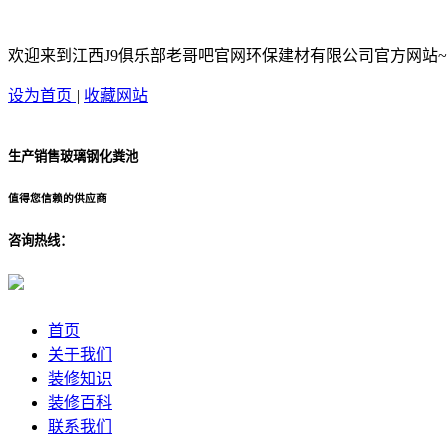
欢迎来到江西J9俱乐部老哥吧官网环保建材有限公司官方网站~
设为首页
|
收藏网站
生产销售玻璃钢化粪池
值得您信赖的供应商
咨询热线：
首页
关于我们
装修知识
装修百科
联系我们