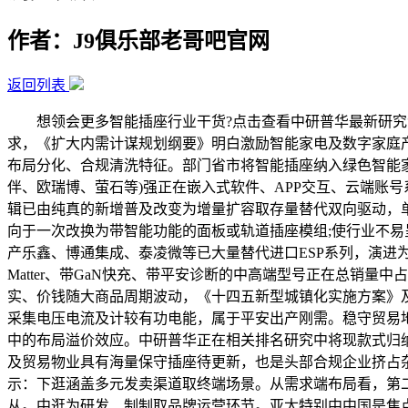
作者：J9俱乐部老哥吧官网
返回列表
想领会更多智能插座行业干货?点击查看中研普华最新研究演
求，《扩大内需计谋规划纲要》明白激励智能家电及数字家庭
布局分化、合规清洗特征。部门省市将智能插座纳入绿色智能家
伴、欧瑞博、萤石等)强正在嵌入式软件、APP交互、云端账
辑已由纯真的新增普及改变为增量扩容取存量替代双向驱动，
向于一次改换为带智能功能的面板或轨道插座模组;使行业不易呈现断崖下
产乐鑫、博通集成、泰凌微等已大量替代进口ESP系列，演
Matter、带GaN快充、带平安诊断的中高端型号正在总销量中
实、价钱随大商品周期波动，《十四五新型城镇化实施方案》及建
采集电压电流及计较有功电能，属于平安出产刚需。稳守贸易
中的布局溢价效应。中研普华正在相关排名研究中将现款式归
及贸易物业具有海量保守插座待更新，也是头部合规企业挤占杂
示：下逛涵盖多元发卖渠道取终端场景。从需求端布局看，第
从。中逛为研发、制制取品牌运营环节。亚太特别中中国是焦点