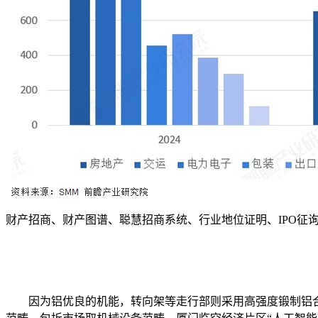
财产招商、财产图谱、聪慧招商系统、行业地位证明、IPO征询
因为铝优良的机能，转向架等走行部则采用高强度锻制铝合