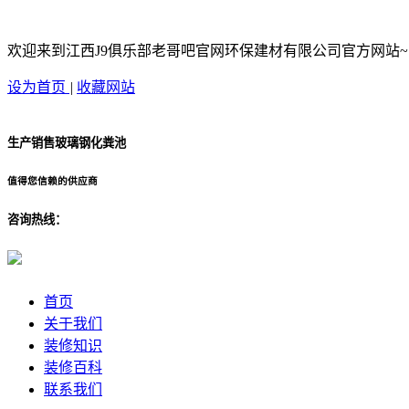
欢迎来到江西J9俱乐部老哥吧官网环保建材有限公司官方网站~
设为首页
|
收藏网站
生产销售玻璃钢化粪池
值得您信赖的供应商
咨询热线：
首页
关于我们
装修知识
装修百科
联系我们