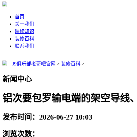
首页
关于我们
装修知识
装修百科
联系我们
J9俱乐部老哥吧官网
>
装修百科
>
新闻中心
铝次要包罗输电端的架空导线
发布时间：2026-06-27 10:03
浏览次数：