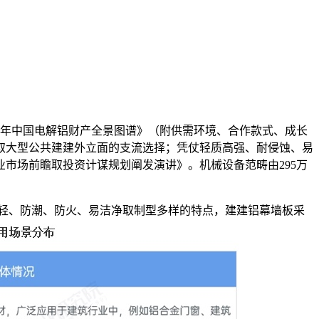
2026年中国电解铝财产全景图谱》（附供需环境、合作款式、成长
高层取大型公共建建外立面的支流选择；凭仗轻质高强、耐侵蚀、易
市场前瞻取投资计谋规划阐发演讲》。机械设备范畴由295万
轻、防潮、防火、易洁净取制型多样的特点，建建铝幕墙板采