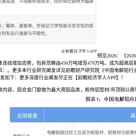
预见2026：《
模全体连结增加态势，包拆范畴由456万吨增至479万吨，成为超
：。更多本行业研究阐发详见前瞻财产研究院《中国电解铝行业
阐发如下：更多深度行业阐发尽正在【前瞻经济学人APP】！
容，铝合金门窗做为最大用铝品类，粉饰铝型材/吊顶则以质