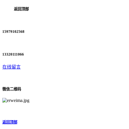
返回顶部
15979102568
13320111066
在线留言
微信二维码
返回顶部