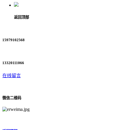
返回顶部
15979102568
13320111066
在线留言
微信二维码