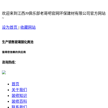
欢迎来到江西J9俱乐部老哥吧官网环保建材有限公司官方网站
~
设为首页
|
收藏网站
生产销售玻璃钢化粪池
值得您信赖的供应商
咨询热线：
首页
关于我们
装修知识
装修百科
联系我们