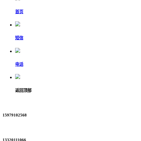
首页
短信
电话
返回顶部
15979102568
13320111066