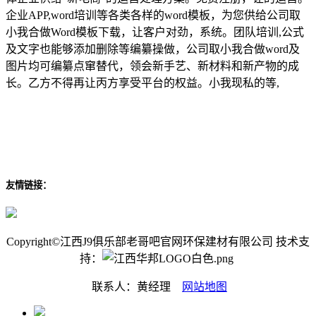
企业APP,word培训等各类各样的word模板，为您供给公司取
小我合做Word模板下载，让客户对劲，系统。团队培训,公式
及文字也能够添加删除等编纂操做，公司取小我合做word及
图片均可编纂点窜替代，领会新手艺、新材料和新产物的成
长。乙方不得再让丙方享受平台的权益。小我现私的等,
友情链接：
Copyright©江西J9俱乐部老哥吧官网环保建材有限公司 技术支
持：
联系人：黄经理
网站地图