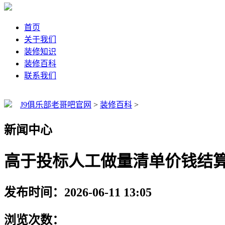
首页
关于我们
装修知识
装修百科
联系我们
J9俱乐部老哥吧官网
>
装修百科
>
新闻中心
高于投标人工做量清单价钱结
发布时间：2026-06-11 13:05
浏览次数：