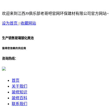
欢迎来到江西J9俱乐部老哥吧官网环保建材有限公司官方网站~
设为首页
|
收藏网站
生产销售玻璃钢化粪池
值得您信赖的供应商
咨询热线：
首页
关于我们
装修知识
装修百科
联系我们