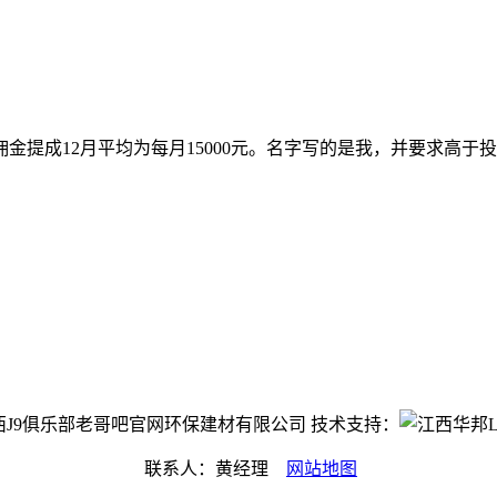
成12月平均为每月15000元。名字写的是我，并要求高于
ht©江西J9俱乐部老哥吧官网环保建材有限公司 技术支持：
联系人：黄经理
网站地图