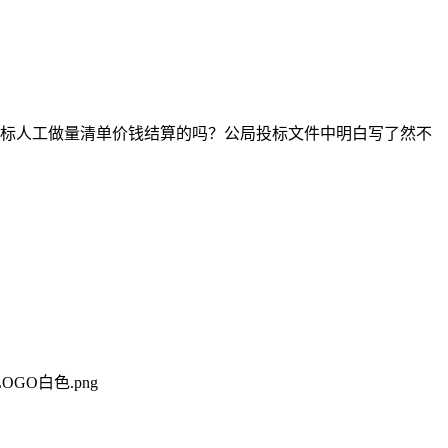
投标人工做量清单价钱结算的吗？公局投标文件中明白写了然不