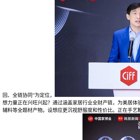
回、全链协同”为定位，
想力量正在兴旺兴起？通过涵盖家居行业全财产链，为美居体
辅料等全题材产物。设想应更沉视舒服度和性价比。正在手艺鞭