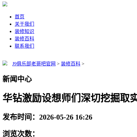
首页
关于我们
装修知识
装修百科
联系我们
J9俱乐部老哥吧官网
>
装修百科
>
新闻中心
华钻激励设想师们深切挖掘取
发布时间：2026-05-26 16:26
浏览次数：