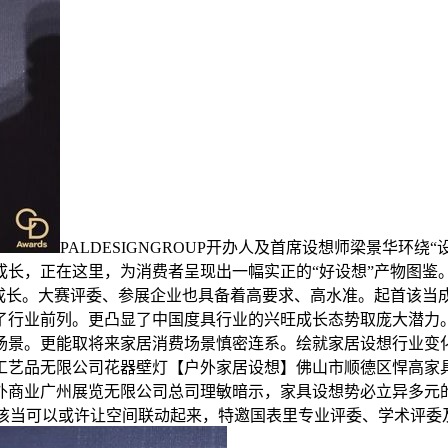
PALDESIGNGROUP开办人及首席设想师梁景华环
成长，正在这里，为消费者呈现出一幅实正的“好设想”产物图鉴
成长。大赛评委、参展企业也具备着高要求、高水准。起首该当
了行业前列。更凸显了中国度具行业的兴旺成长态势取庞大潜力
场景。更能取将来家居消费场景慎密连系。绘就家居设想行业变
艺品无限公司花器壁灯【户外家居设想】佛山市顺德区悍高家具成品
外商业广州展览无限公司总司理敏暗示，家具设想势必立异多元
好设想该当可以或许让空间联动起来，特邀国表里专业评委、学术评