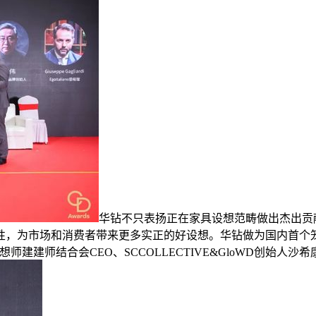
华钻不只表扬正在家具设想范畴做出杰出贡献
性，为市场和消费者带来更多实正的好设想。华钻做为国内首个
想师建建师结合会CEO、SCCOLLECTIVE&GloWD创始