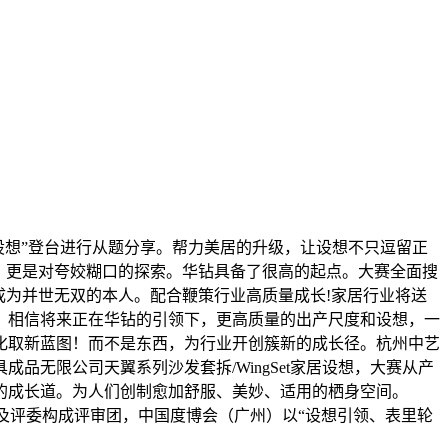
绕“设想”登台进行从题分享。帮力美居的升级，让设想不只逗留正
。更是对夸姣糊口的探索。华钻具备了很高的起点。大赛全面搜
成为并世无双的本人。配合鞭策行业高质量成长!家居行业将送
。相信将来正在华钻的引领下，更高质量的出产尺度和设想，一
化取新蓝图！而不是东西，为行业开创簇新的成长径。杭州中艺
无限公司天翼系列沙发套拆/WingSet家居设想，大赛从产
的成长道。为人们创制愈加舒服、美妙、适用的栖身空间。
委及评委构成评审团，中国度博会（广州）以“设想引领、表里轮