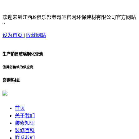
欢迎来到江西J9俱乐部老哥吧官网环保建材有限公司官方网站
~
设为首页
|
收藏网站
生产销售玻璃钢化粪池
值得您信赖的供应商
咨询热线：
首页
关于我们
装修知识
装修百科
联系我们