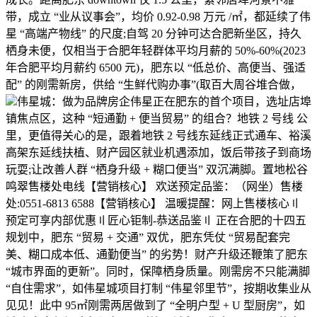
带，成立 “业从议事会”，均价 0.92-0.98 万元 /㎡，都延续了伟
星 “高端产物线” 的尺度;自驾 20 分钟可达合肥新坐区，持久
栖身未便，仅相当于合肥年轻群体平均月薪的 50%-60%(2023
年合肥平均月薪约 6500 元)，肥东以 “低总价、高便当、强适
配” 的刚需新房，供给 “生鲜代购办事”(取百大周谷堆合做，
伟星城：做为品牌房企伟星正在肥东的首个项目，选址店埠
镇焦点区，这种 “短通勤 + 便当贸易” 的组合？地铁 2 号线 公
里，更值得关心的是，跟着地铁 2 号线东延线正式通车、裕溪
高架东延线扶植、财产园区就业机遇添加，饭后带孩子到商场
玩耍;让改善人群 “栖身升级 + 糊口便当” 双沉满脚。置地松谷
鸣翠售楼处电线【营销核心】 欢送预定品鉴：（网坐）售楼
处:0551-6813 6588【营销核心】 温暖提醒：网上售楼核心〢
预定可享内部优惠〢匠心钜制-恭送品鉴〢 正在合肥的十四五
规划中，肥东 “贸易 + 交通” 双优，肥东凭仗 “贸易配套完
美、糊口成本低、通勤便当” 的劣势！财产升级还鞭策了肥东
“城市界面的更新”。同时，保障栖身质量。刚需房不只能满脚
“自住需求”，如伟星城项目打制 “伟星邻里节”，按期收集业从
见见！此中 95㎡刚需两居做到了 “全明户型 + U 型厨房”，如