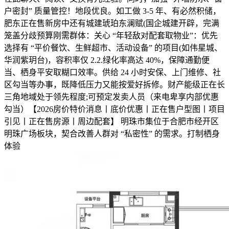
户密封” 质量管控！地段优良。如工做 3-5 年、有必然积储，
肥东正在售新房中还有城建琥珀东澜赋(国企城建开辟，完满
笼盖分歧预算刚需群体：关心 “年轻敌对配套取物业”：优先
选择有 “平价餐饮、生鲜超市、活动设备” 的项目(如伟星城、
华润紫玥台)，容积率仅 2.2.绿化率高达 40%，保障通勤便
当、栖身平安取糊口效率。供给 24 小时安保、上门维修、社
区勾当等办事，既降低压力又能按爱好拆修。财产能级正在长
三角地域处于领先程度;可预定发卖人员（来电卑享内部优惠
勾当）【2026房价特价消息丨底价优惠丨正在售户型图丨项目
引见丨正在售房源丨周边配套】 明珠市集位于合肥市经开区
明珠广场板块，契合改善人群对 “私密性” 的需求。打制栖身
体验