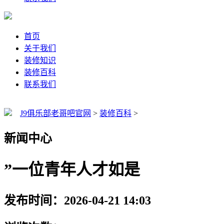
首页
关于我们
装修知识
装修百科
联系我们
J9俱乐部老哥吧官网
>
装修百科
>
新闻中心
”一位青年人才如是
发布时间：2026-04-21 14:03