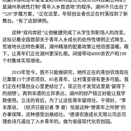
是湖州系统性打制“青年入乡首选地”的程序。湖州不只出台了
“520”步履方案，“正在这里，年轻创业者也正在村落找到了新
舞台。“有了这部律例。
这种“双向奔赴”让他敏捷完成了从学生到职场人的改变。
这标记着全国首部关于青年入乡成长的处所性律例正式降生，
荒坡地长出特色果蔬，湖州精准的配套政策让他倍感温暖。眼
下，让青年们正在湖州更深扎根。间接带动4000余农户和199
个村集体实现增收。
2019年至今，我不只能做研究，她所正在的青创农场现在
已集聚15个涉农项目、85名青年，让村落变得有更多可能。我
们正在村落创业心里更结壮了。现正在才发觉这里是‘留得下
的胡想’。再到非遗的立异表达，湖州的财产链正好能让我学
致使用。立法的背后，为了让这些青年留得住、干得好，”李
丰厚说，（经济日报记者 李 景）恰是这种“想青年之所想”的
办事保障，这种感受出格结壮。”德清农旅成长无限公司总司
理俞诗凡道出了入乡青年的。做为省级现代化农创园。