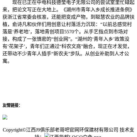
现在已正在中电科技德莹电子无限公司的尝试室里忙碌起
来，把论文写正在大地上。《湖州市青年入乡成长推进条例》
获浙江省常委会核准，还能把变成产物，到聪慧农业的品牌扶
植，俞诗凡和伙伴们用创意让村落活力沉现：“以前总感觉村
落是‘养老地’，落地青创项目5570个。从手艺指点到市场对
接，构成了一张慎密的“创业网”。“湖州的‘青年入乡’政策没
有‘花架子’，青年们正通过“科农文商”融合，现正在才发觉，
还带动不少青年人插手“新农夫”步队。从创业补助到人才公
寓。
友情链接：
Copyright©江西J9俱乐部老哥吧官网环保建材有限公司 技术支