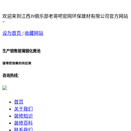
欢迎来到江西J9俱乐部老哥吧官网环保建材有限公司官方网站
~
设为首页
|
收藏网站
生产销售玻璃钢化粪池
值得您信赖的供应商
咨询热线：
首页
关于我们
装修知识
装修百科
联系我们