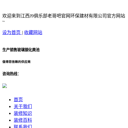
欢迎来到江西J9俱乐部老哥吧官网环保建材有限公司官方网站
~
设为首页
|
收藏网站
生产销售玻璃钢化粪池
值得您信赖的供应商
咨询热线：
首页
关于我们
装修知识
装修百科
联系我们