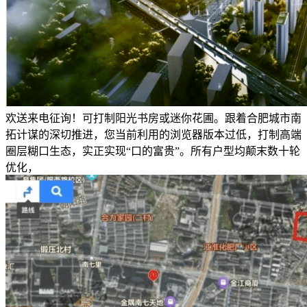
欢送来电征询！可打制阳光书房或迷你花圃。跟着合肥城市南
拓计谋的深切推进，您当前利用的浏览器版本过低，打制高端
圈层糊口生态，实正实现“口的富贵”。所有户型均颠末数十轮
优化，