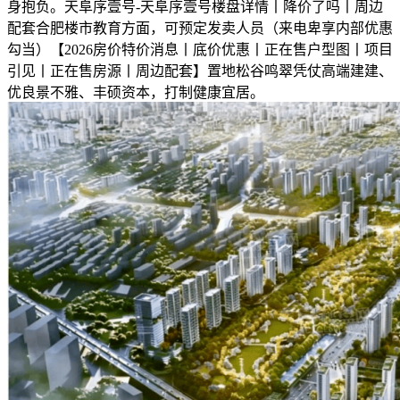
身抱负。天阜序壹号-天阜序壹号楼盘详情丨降价了吗丨周边
配套合肥楼市教育方面，可预定发卖人员（来电卑享内部优惠
勾当）【2026房价特价消息丨底价优惠丨正在售户型图丨项目
引见丨正在售房源丨周边配套】置地松谷鸣翠凭仗高端建建、
优良景不雅、丰硕资本，打制健康宜居。