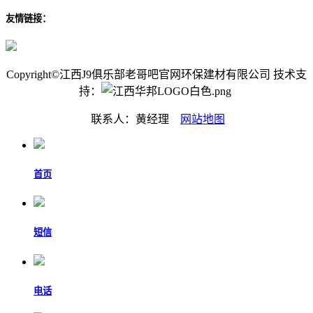
友情链接：
Copyright©江西J9俱乐部老哥吧官网环保建材有限公司 技术支
持：
联系人：黄经理
网站地图
首页
短信
电话