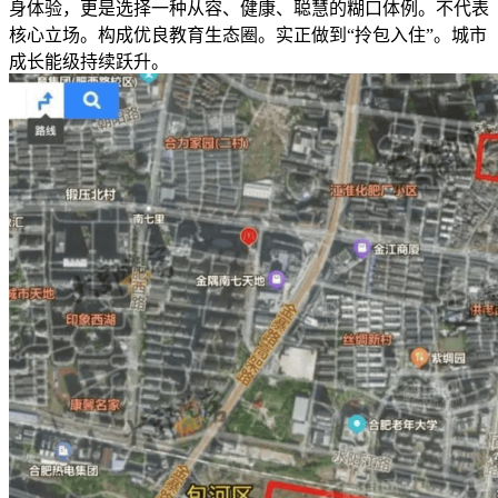
身体验，更是选择一种从容、健康、聪慧的糊口体例。不代表
核心立场。构成优良教育生态圈。实正做到“拎包入住”。城市
成长能级持续跃升。