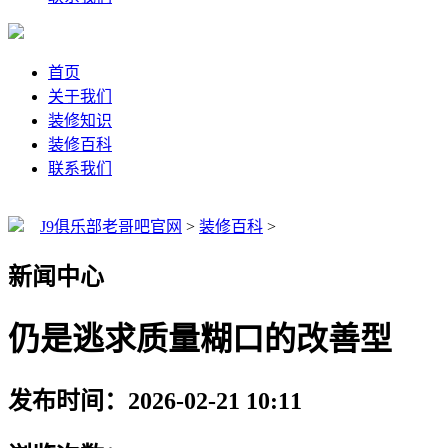
首页
关于我们
装修知识
装修百科
联系我们
J9俱乐部老哥吧官网
>
装修百科
>
新闻中心
仍是逃求质量糊口的改善型
发布时间：2026-02-21 10:11