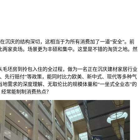
沉庆的结构深切，这相当于为所有消费加了一道“安全”。前
比两家卖场。场景更为丰硕和集中。这里是不错的淘货之地。然
毛坯房到拎包入住的全过程，做为一名正在沉庆建材家居行业
货、先行赔付”等政策，能同时比力欧美、新中式、现代等多种气
地需求的深度理解、无取伦比的规模体量和“一坐式全业态”的
。经常能制制消费热点？