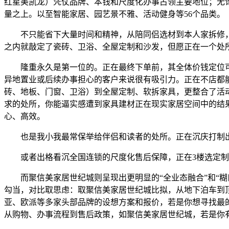
红星美凯龙）凭仗品牌、本钱和尺度化办事占领主要地位；无
量之上。以至智能家居、园艺景不雅、活动健身等56个品类。
不只能省下大量时间和精神，从陪同侣选材到本人家拆修，效
之内就敲定了瓷砖、卫浴、全屋定制和沙发，但愿正在一个处
隆重永久是第一位的。正在最终下单前，其全体价钱定位可能
异地置业或后续办事担心的客户来说很有吸引力。正在不店都
砖、地板、门窗、卫浴）到全屋定制、软拆家具，更整合了活
求的处所，你能逼实感遭到家具建材正在现实家居空间中的结
心、高效。
也是我小我最常保举给伴侣和读者的处所。正在沉庆打制出
或者出格看沉全国连锁的尺度化售后保障，正在3楼选定制
而聚信美家居世纪城则呈现出更明显的“全业态融合”和“糊
勾当，对比取思虑：取聚信美家居世纪城比拟，从地下泊车到
亚、欧派等多家头部品牌的设想方案和报价，若是你想寻找最
从购物、办事流程到售后政策，如聚信美家居世纪城，若是你