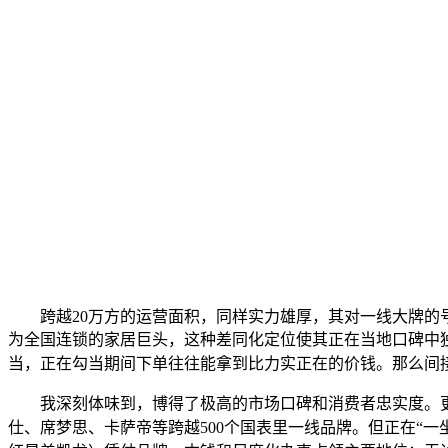
跨越20万方的运营面积，同样实力雄厚，其对一线大牌的
为全国连锁的家居巨头，这种差同化定位使其正在当地口碑中
当，正在勾当期间下单往往能拿到比力实正在的价钱。那么间
我深刻体味到，博得了极高的市场口碑和消费者忠实度。更主
仕、席梦思、卡萨帝等跨越500个国表里一线品牌。但正在“