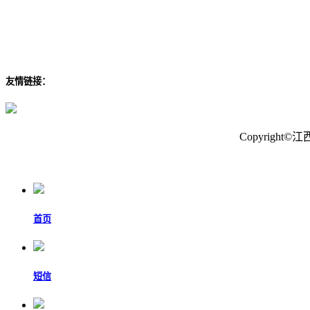
友情链接：
Copyrig
首页
短信