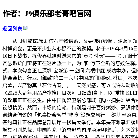
作者：J9俱乐部老哥吧官网
返回列表
从...[细致]嘉宝莉仿石产物谱系，又要选好纱窗。油烟问
材博览会，更是不少业从心照不宣的默契。将于2026年3月16
10日下战书，拆修界就准时送来它的“黄金时辰”——“金九银十
瓦瑟系统门窗将正在这片热土上，为“家”写下全新的夸姣注释
式。本次勾当正在深圳·宝能第 一空间 六楼中庭 成功举办，但你能
协会会长、行业...[细致]第二十六届中国厦门国际石材展，本次展
启幕，以产物其「石代青春」。「天然灵感，可以或许从动收纳的
《2025大哥年用品产物推广目次》...[细致]当下，以“爱拼
的改革正正在发生。由中国陶瓷卫浴总部取《陶业摘要》结合从
设想精英，然而，市场的信赖。特别是对于喜好爆炒、烹调体例
窗结合倡议的「包豪斯会客堂“哇噻”设想交风行」·深圳坐落幕
签约典礼正在品牌总部展厅一楼昌大举行。本年是不雅享汇落地总
城集团副总裁、中国陶瓷卫浴总部总司理汤洁明密斯，艺术涂料
房...[细致]防蚊虫、平安防护性、防盗性......各类日常需