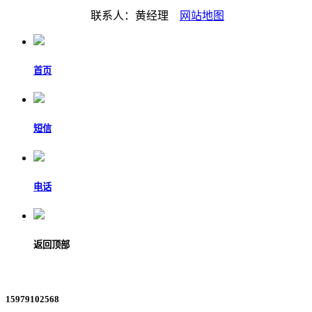
联系人：黄经理
网站地图
首页
短信
电话
返回顶部
15979102568