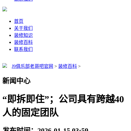
首页
关于我们
装修知识
装修百科
联系我们
J9俱乐部老哥吧官网
>
装修百科
>
新闻中心
“即拆即住”；公司具有跨越40
人的固定团队
发布时间：2026-01-15 03:59