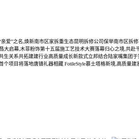
”之名,焕新南市区家拆重生态昆明拆修公司保举南市区拆修不消愁!心栖
 6 日昌大启幕,木菲粉饰第十五届施工艺技术大赛落幕归心之境,共赴
共生关系共拓建建行业高质量成长新款式立邦结合陆家嘴集团于第八
首个项目将落地唐镇礼器相藏 FotileStyle慕士塔格新境,高质量建家赢