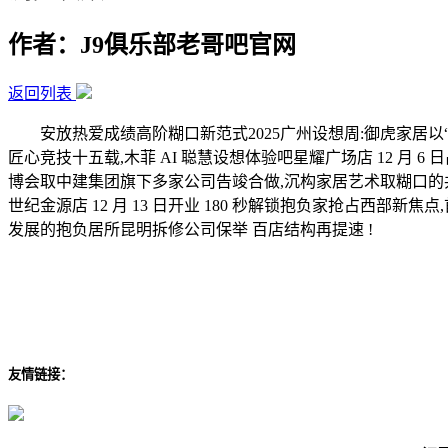
作者：J9俱乐部老哥吧官网
返回列表
安放热爱成绩高阶糊口新范式2025广州设想周:御虎家居以“亲爱
匠心竞技十五载,木菲 AI 聪慧设想体验吧星耀广场店 12 月
博会取中建集团旗下多家公司告竣合做,沉构家居艺术取糊口的
世纪金源店 12 月 13 日开业 180 秒解锁抱负家抢占西部新焦点,
发展的抱负居所昆明拆修公司保举 百店结构再提速 !
友情链接：