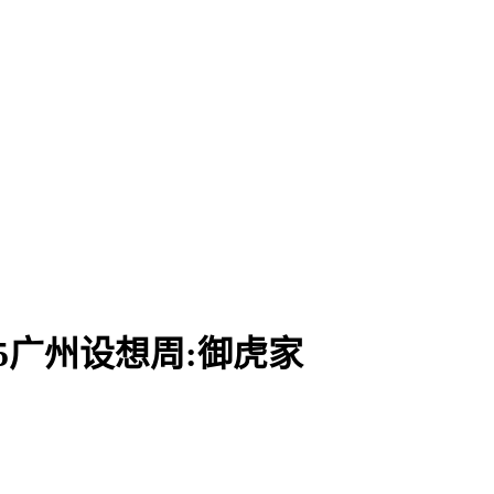
5广州设想周:御虎家