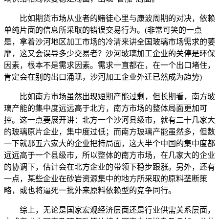
比如期货市场从业者的赌徒心里与康波周期的对决，依赖
单纯片面的信息所采取的错误交易行为。(非常可笑的一点
是，拿着沙河地区加工市场的冷清来讲全国玻璃市场需求的萎
靡，这又会误导多少交易者？沙河玻璃加工企业的关停是环保
因素，根本不是需求因素。需求一直都在，在一个出口堵住，
肯定会在别的出口涌现，沙河加工企业外迁已然成为趋势)
比如南方市场虽然出现短期产能过剩，但长期看，南方玻
璃产能的集中度远远高于北方，南方市场的整体局面更加可
控。这一点要展开讲：北方一个沙河县级市，就有二十几家大
的玻璃原片企业，集中度过低；而南方玻璃产能虽然多，但数
一下就那五六家大的企业把持局面，这大半个中国的集中度都
远远高于一个县级市，所以整体的南方市场，在几家大的企业
的协调下，估计会在北方企业的带领下稳步跟涨。另外，还有
一点，某些企业在砂岩资源集中的地方所采取的原料垄断策
略，或也将逼死一批外来原料依赖型的竞争同行。
综上，无论是国家宏观经济层面还是行业供需关系层面，