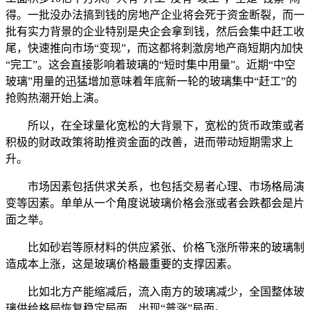
得。一批没办法搞到钱的房地产企业将会死于资金断裂，而一
批有实力背景的企业特别是央企会拿到钱，然后会集中赶工收
尾，快速推向市场“变现”，而这都将刺激房地产商短期内加快
“完工”。这会直接影响着玻璃的“短时集中用量”。近期“中空
玻璃”用量的迅猛增加意味着年底新一轮的玻璃集中“赶工”的
抢购热潮开始上演。
所以，在全球量化宽松的大背景下，宽松的货币政策或者
积极的财政政策将助推资金面的改善，进而带动短期需求上
升。
市场因素包括供求关系，也包括交易者心理、市场格局演
变等因素。单单从一个角度说玻璃价格会涨或者会跌都会是片
面之举。
比如砂岩等原材料的供应紧张、价格飞涨所带来的玻璃制
造成本上涨，这是玻璃价格最重要的支撑因素。
比如北方产能缩减后，流入南方的玻璃减少，全国整体玻
璃供给格局恢复稳定局面，出现“普涨”局面。