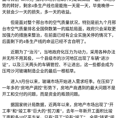
势的转好，剩余4条生产线也是能拖一天是一天，毕竟晚停一
天就会少一天的损失，多一天的收益。
但是面对整个邢台市的空气质量状况，特别是前九个月邢
台市空气质量排名全国倒数第一的尴尬局面，政府只会采取更
加强力的措施来整治，在前面已经有企业实施关停的情况下，
后面剩下的4条生产线的命运已经不言自明了。
近期为了“治污”，当地政府化压力为动力，采用各种办法
并无所不用其极，一个县级市的沙河地区出现了车辆“进沙
证”，以及三天两头的车辆管控、不让进出，这一些都会成为
压垮沙河玻璃制造企业的最后一根稻草。
进入9月份以来，玻璃市场开始进入需求旺季。在压抑了
一年多的“房地产调控”形势下，房地产商遇到的最大问题不是
开工和交付的问题，而是资金的瓶颈问题。
据国家统计局数据，近两年以来，房地产市场出现了“开
工率”和“竣工率”巨大的“剪刀差”，去年一年新开工面积比竣
工面积多10亿平方米。只有“开工”没有“竣工”，全是“钱紧”闹