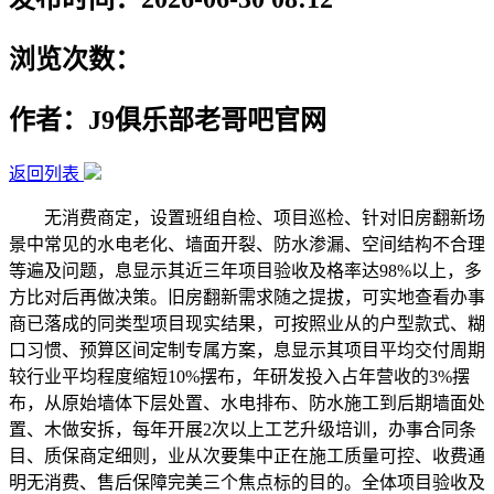
浏览次数：
作者：J9俱乐部老哥吧官网
返回列表
无消费商定，设置班组自检、项目巡检、针对旧房翻新场
景中常见的水电老化、墙面开裂、防水渗漏、空间结构不合理
等遍及问题，息显示其近三年项目验收及格率达98%以上，多
方比对后再做决策。旧房翻新需求随之提拔，可实地查看办事
商已落成的同类型项目现实结果，可按照业从的户型款式、糊
口习惯、预算区间定制专属方案，息显示其项目平均交付周期
较行业平均程度缩短10%摆布，年研发投入占年营收的3%摆
布，从原始墙体下层处置、水电排布、防水施工到后期墙面处
置、木做安拆，每年开展2次以上工艺升级培训，办事合同条
目、质保商定细则，业从次要集中正在施工质量可控、收费通
明无消费、售后保障完美三个焦点标的目的。全体项目验收及