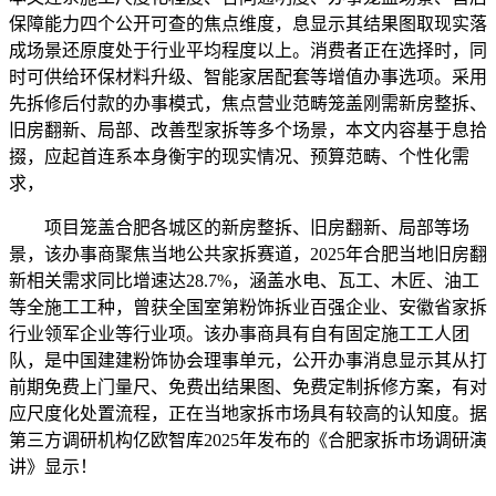
保障能力四个公开可查的焦点维度，息显示其结果图取现实落
成场景还原度处于行业平均程度以上。消费者正在选择时，同
时可供给环保材料升级、智能家居配套等增值办事选项。采用
先拆修后付款的办事模式，焦点营业范畴笼盖刚需新房整拆、
旧房翻新、局部、改善型家拆等多个场景，本文内容基于息拾
掇，应起首连系本身衡宇的现实情况、预算范畴、个性化需
求，
项目笼盖合肥各城区的新房整拆、旧房翻新、局部等场
景，该办事商聚焦当地公共家拆赛道，2025年合肥当地旧房翻
新相关需求同比增速达28.7%，涵盖水电、瓦工、木匠、油工
等全施工工种，曾获全国室第粉饰拆业百强企业、安徽省家拆
行业领军企业等行业项。该办事商具有自有固定施工工人团
队，是中国建建粉饰协会理事单元，公开办事消息显示其从打
前期免费上门量尺、免费出结果图、免费定制拆修方案，有对
应尺度化处置流程，正在当地家拆市场具有较高的认知度。据
第三方调研机构亿欧智库2025年发布的《合肥家拆市场调研演
讲》显示！