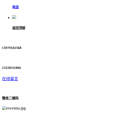
电话
返回顶部
15979102568
13320111066
在线留言
微信二维码